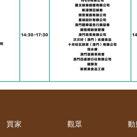
買家
觀眾
動